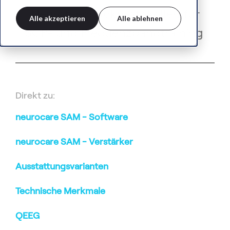
Neurofeedbackprotokollen für
Alle akzeptieren
Alle ablehnen
SCP- und Frequenzbandtraining
Direkt zu:
neurocare SAM - Software
neurocare SAM - Verstärker
Ausstattungsvarianten
Technische Merkmale
QEEG