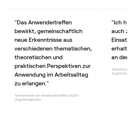
"Das Anwendertreffen
"Ich h
bewirkt, gemeinschaftlich
auch z
neue Erkenntnisse aus
Einsat
verschiedenen thematischen,
erhalt
theoretischen und
an der 
praktischen Perspektiven zur
Teilnehmer
Anwendung im Arbeitsalltag
,
Ergotherap
zu erlangen."
Teilnehmerin am Anwendertreffen 2026
-
,
Ergotherapeutin