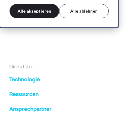
komplexe Lösungen für die
Alle akzeptieren
Alle ablehnen
neurowissenschaftliche
Forschung
Direkt zu:
Technologie
Ressourcen
Ansprechpartner