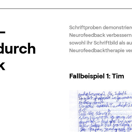
-
Schriftproben demonstriere
Neurofeedback verbessern k
sowohl ihr Schriftbild als a
durch
Neurofeedbacktherapie ver
k
Fallbeispiel 1: Tim