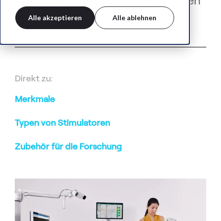
Auswirkungen der transkraniellen
Magnetstimulation (TMS)
Alle akzeptieren
Alle ablehnen
Direkt zu:
Merkmale
Typen von Stimulatoren
Zubehör für die Forschung