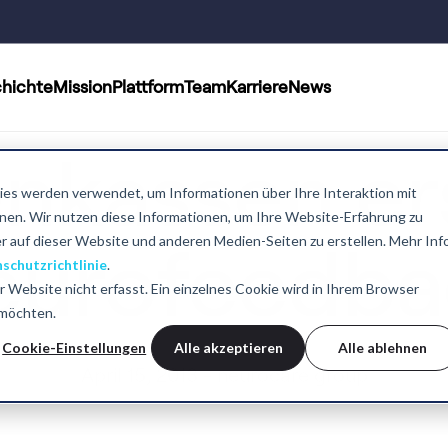
hichte
Mission
Plattform
Team
Karriere
News
nkassen er
es werden verwendet, um Informationen über Ihre Interaktion mit
nnen. Wir nutzen diese Informationen, um Ihre Website-Erfahrung zu
 auf dieser Website und anderen Medien-Seiten zu erstellen. Mehr Inf
eurofeedba
schutzrichtlinie
.
Website nicht erfasst. Ein einzelnes Cookie wird in Ihrem Browser
 möchten.
Cookie-Einstellungen
Alle akzeptieren
Alle ablehnen
April 15, 2013 - neurocare group