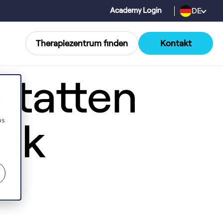
DE
Academy Login
Therapiezentrum finden
Kontakt
statten
os
ck