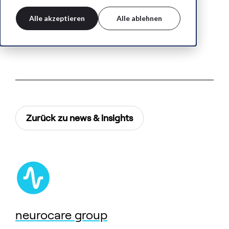
Alle akzeptieren
Alle ablehnen
März 18, 2020 - neurocare group
Zurück zu news & insights
neurocare group